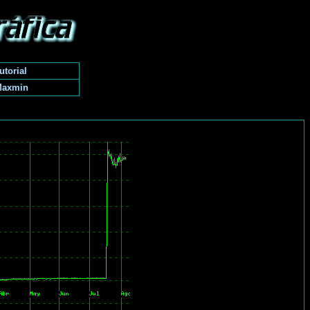
utorial
Maxmin