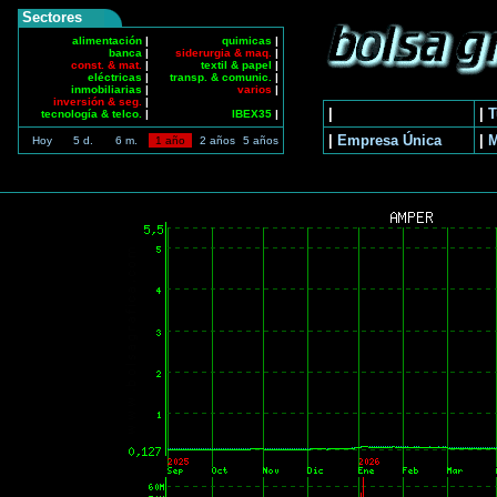
Sectores
alimentación
|
quimicas
|
banca
|
siderurgia & maq.
|
const. & mat.
|
textil & papel
|
eléctricas
|
transp. & comunic.
|
inmobiliarias
|
varios
|
inversión & seg.
|
|
|
T
tecnología & telco.
|
IBEX35
|
|
Empresa Única
|
Hoy
5 d.
6 m.
1 año
2 años
5 años