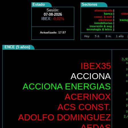
Estado
Sectores
Sesión:
alimentación
|
banca
|
side
07-08-2026
const. & mat.
|
IBEX
:
-0,02%
eléctricas
|
trans
inmobiliarias
|
inversión & seg.
|
tecnología & telco.
|
Actualizado:
17:57
Hoy
5 d.
6 m.
1 año
ENCE (5 años)
IBEX35
ACCIONA
ACCIONA ENERGIAS
ACERINOX
ACS CONST.
ADOLFO DOMINGUEZ
AEDAS