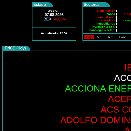
Estado
Sectores
Sesión:
alimentación
|
banca
|
side
07-08-2026
const. & mat.
|
IBEX
:
-0,02%
eléctricas
|
trans
inmobiliarias
|
inversión & seg.
|
tecnología & telco.
|
Actualizado:
17:57
Hoy
5 d.
6 m.
1 año
ENCE (Hoy)
I
AC
ACCIONA ENE
ACE
ACS C
ADOLFO DOMI
A