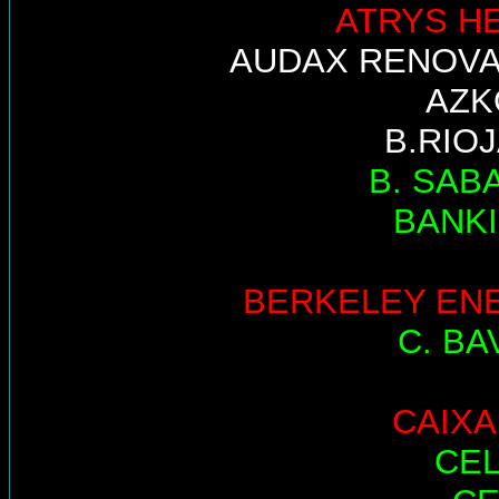
ATRYS H
AUDAX RENOV
AZK
B.RIO
B. SAB
BANK
BERKELEY EN
C. BA
CAIX
CE