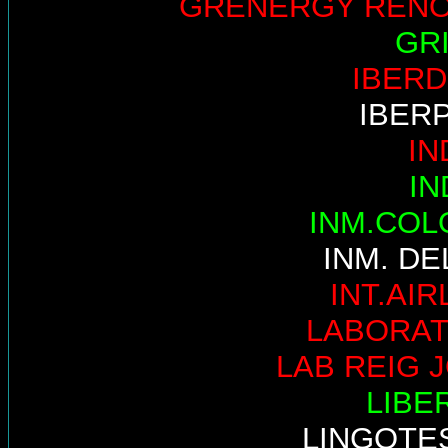
GRENERGY REN
GR
IBER
IBER
IN
IN
INM.COL
INM. DE
INT.AIR
LABORAT
LAB REIG 
LIBE
LINGOTE