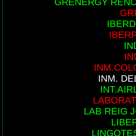
GRENERGY REN
GR
IBER
IBER
IN
IN
INM.COL
INM. DE
INT.AIR
LABORAT
LAB REIG 
LIBE
LINGOTE