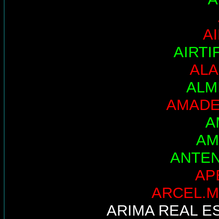
A
AIRTI
AL
ALM
AMADE
A
AM
ANTE
AP
ARCEL.M
ARIMA REAL E