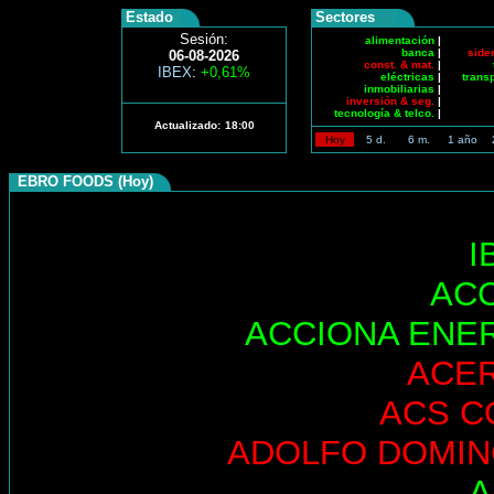
Estado
Sectores
Sesión:
alimentación
|
banca
|
side
06-08-2026
const. & mat.
|
IBEX
:
+0,61%
eléctricas
|
trans
inmobiliarias
|
inversión & seg.
|
tecnología & telco.
|
Actualizado:
18:00
Hoy
5 d.
6 m.
1 año
EBRO FOODS (Hoy)
I
AC
ACCIONA ENE
ACE
ACS C
ADOLFO DOMI
A