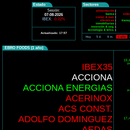
Estado
Sectores
Sesión:
alimentación
|
banca
|
side
07-08-2026
const. & mat.
|
IBEX
:
-0,02%
eléctricas
|
trans
inmobiliarias
|
inversión & seg.
|
tecnología & telco.
|
Actualizado:
17:57
Hoy
5 d.
6 m.
1 año
EBRO FOODS (1 año)
IBEX35
ACCIONA
ACCIONA ENERGIAS
ACERINOX
ACS CONST.
ADOLFO DOMINGUEZ
AEDAS