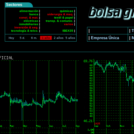
Sectores
alimentación
|
quimicas
|
banca
|
siderurgia & maq.
|
const. & mat.
|
textil & papel
|
eléctricas
|
transp. & comunic.
|
inmobiliarias
|
varios
|
inversión & seg.
|
|
|
T
tecnología & telco.
|
IBEX35
|
|
Empresa Única
|
Hoy
5 d.
6 m.
1 año
2 años
5 años