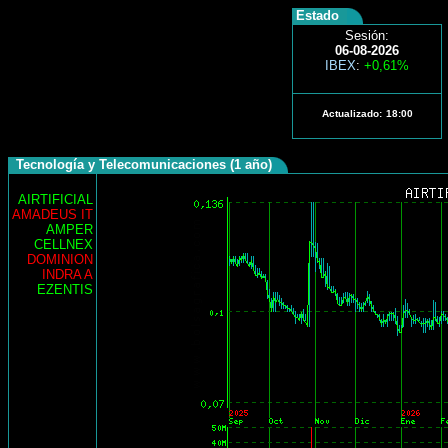
Estado
Sesión:
06-08-2026
IBEX
:
+0,61%
Actualizado:
18:00
Tecnología y Telecomunicaciones (1 año)
AIRTIFICIAL
AMADEUS IT
AMPER
CELLNEX
DOMINION
INDRA A
EZENTIS